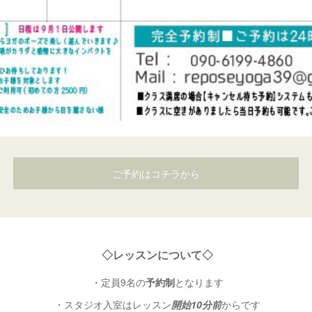
ご予約はコチラから
◇レッスンについて◇
・定員9名の
予約制
となります
・スタジオ入室はレッスン
開始10分前
からです