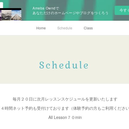
Ameba Owndで
今す
あなただけのホームページやブログをつくろう
Home
Schedule
Class
Schedule
毎月２０日に次月レッスンスケジュールを更新いたします
２４時間ネット予約も受付けております（体験予約の方もご利用くださ
All Lesson７０min