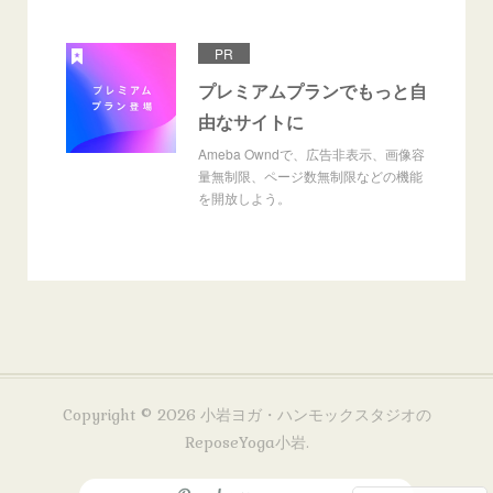
PR
プレミアムプランでもっと自
由なサイトに
Ameba Owndで、広告非表示、画像容
量無制限、ページ数無制限などの機能
を開放しよう。
Copyright ©
2026
小岩ヨガ・ハンモックスタジオの
ReposeYoga小岩
.