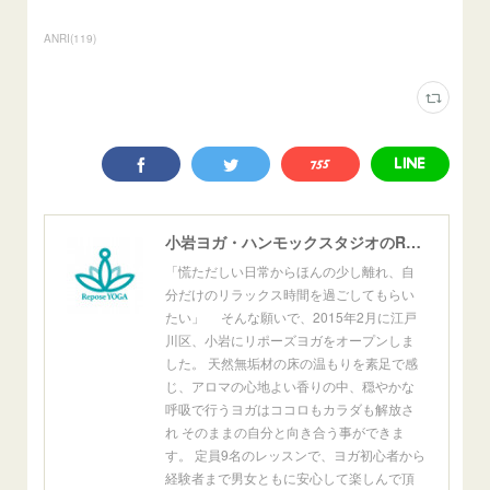
ANRI
(
119
)
小岩ヨガ・ハンモックスタジオのReposeYoga小岩
「慌ただしい日常からほんの少し離れ、自
分だけのリラックス時間を過ごしてもらい
たい」 そんな願いで、2015年2月に江戸
川区、小岩にリポーズヨガをオープンしま
した。 天然無垢材の床の温もりを素足で感
じ、アロマの心地よい香りの中、穏やかな
呼吸で行うヨガはココロもカラダも解放さ
れ そのままの自分と向き合う事ができま
す。 定員9名のレッスンで、ヨガ初心者から
経験者まで男女ともに安心して楽しんで頂