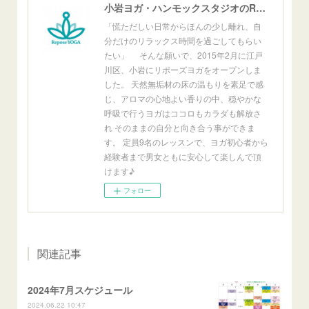
小岩ヨガ・ハンモックスタジオのReposeYoga小岩
「慌ただしい日常からほんの少し離れ、自
分だけのリラックス時間を過ごしてもらい
たい」 そんな願いで、2015年2月に江戸
川区、小岩にリポーズヨガをオープンしま
した。 天然無垢材の床の温もりを素足で感
じ、アロマの心地よい香りの中、穏やかな
呼吸で行うヨガはココロもカラダも解放さ
れ そのままの自分と向き合う事ができま
す。 定員9名のレッスンで、ヨガ初心者から
経験者まで男女ともに安心して楽しんで頂
けます♪
フォロー
関連記事
2024年7月スケジュール
2024.06.22 10:47