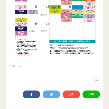
ANRI
(
119
)