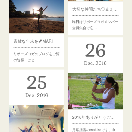
大切な仲間たち♡支えられているという事♡
昨日はリポーズヨガメンバー
全員集合で忘…
素敵な年末を💕MARI
26
リポーズヨガのブログをご覧
の皆様、はじ…
Dec
2016
25
Dec
2016
2016年ありがとうございました MAKIKO
月曜担当のmakikoです。今