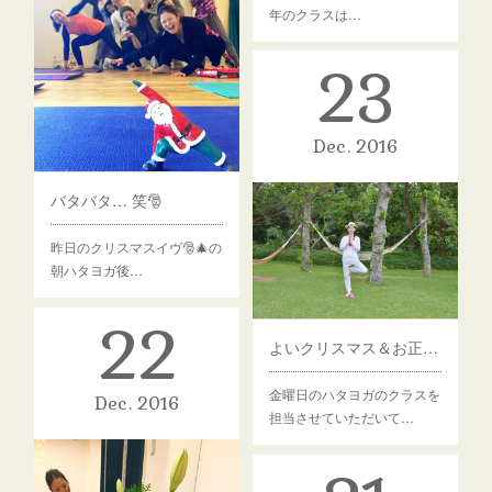
年のクラスは…
23
Dec
2016
バタバタ… 笑🎅
昨日のクリスマスイヴ🎅🎄の
朝ハタヨガ後…
22
よいクリスマス＆お正月をお過ごしください。KAORI
金曜日のハタヨガのクラスを
Dec
2016
担当させていただいて…