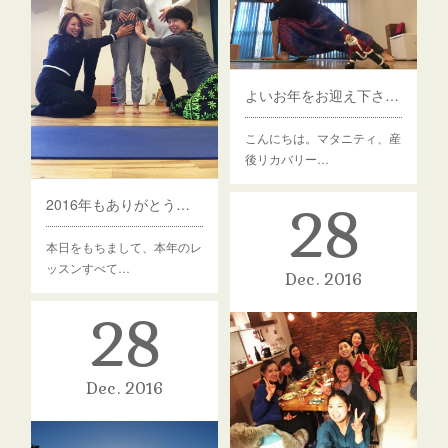
よいお年をお迎え下さい。KAWORU
こんにちは。マタニティ、産
後リカバリー…
2016年もありがとうございました😊
28
本日をもちまして、本年のレ
ッスンすべて…
Dec
2016
28
Dec
2016