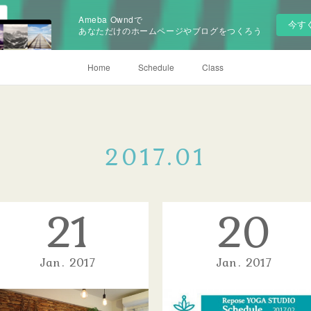
Ameba Owndで
今す
あなただけのホームページやブログをつくろう
Home
Schedule
Class
2017
.
01
21
20
Jan
2017
Jan
2017