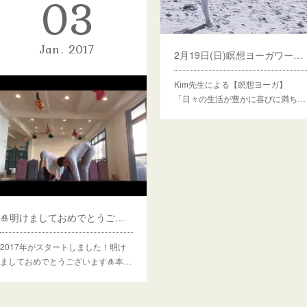
03
Jan
2017
2月19日(日)瞑想ヨーガワークショップ
Kim先生による【瞑想ヨーガ】
「日々の生活が豊かに喜びに満ち…
2017年もよろしくお願いいたします
月曜日担当のMAKIKOです本日は
2017年スタートのレッスンでし…
🎍明けましておめでとうございます🎍
2017年がスタートしました！明け
ましておめでとうございます🎍本…