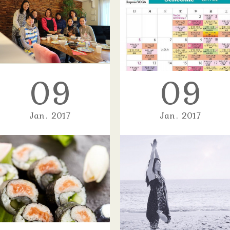
09
09
初めての薬膳☆簡単サムゲタンで美肌&風邪予防ワークショップ
現役薬剤師の岡山先生による薬膳を
学びながらのお料理ワークショッ…
Jan
2017
Jan
2017
2月スケジュール♪
2017年2月のスケジュールができあ
がりました。 （毎月２０日にス…