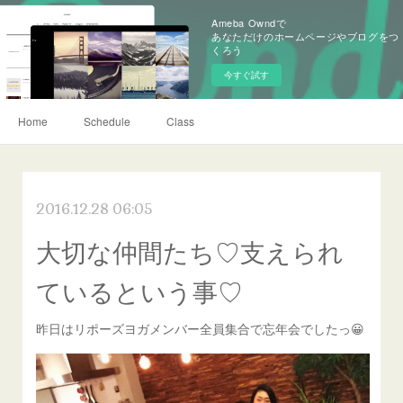
Ameba Owndで
あなただけのホームページやブログをつ
くろう
今すぐ試す
Home
Schedule
Class
2016.12.28 06:05
大切な仲間たち♡支えられ
ているという事♡
昨日はリポーズヨガメンバー全員集合で忘年会でしたっ😀