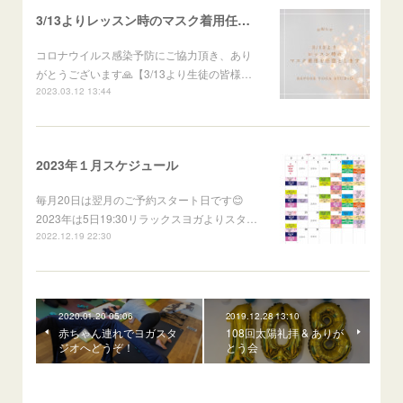
3/13よりレッスン時のマスク着用任意のお知らせ
コロナウイルス感染予防にご協力頂き、あり
がとうございます🙏【3/13より生徒の皆様…
2023.03.12 13:44
2023年１月スケジュール
毎月20日は翌月のご予約スタート日です😊
2023年は5日19:30リラックスヨガよりスタ…
2022.12.19 22:30
2020.01.20 05:06
2019.12.28 13:10
赤ちゃん連れでヨガスタ
108回太陽礼拝 & ありが
ジオへどうぞ！
とう会