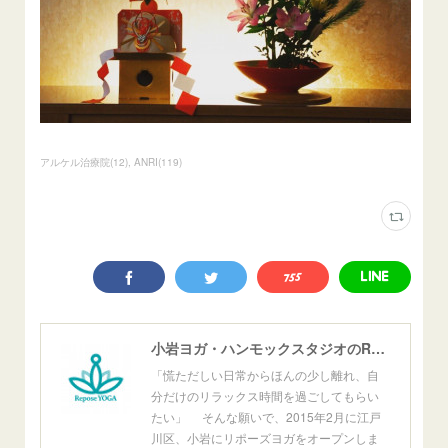
アルケル治療院
(
12
)
ANRI
(
119
)
小岩ヨガ・ハンモックスタジオのReposeYoga小岩
「慌ただしい日常からほんの少し離れ、自
分だけのリラックス時間を過ごしてもらい
たい」 そんな願いで、2015年2月に江戸
川区、小岩にリポーズヨガをオープンしま